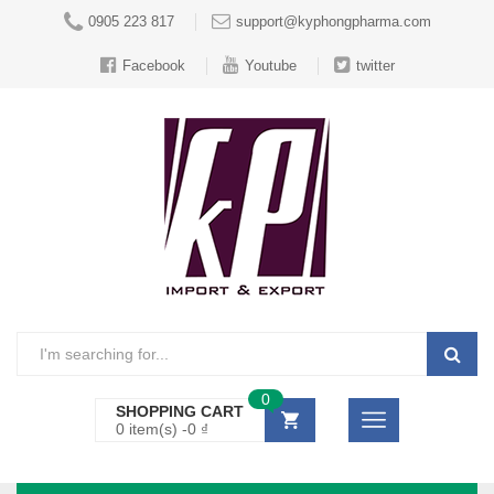
0905 223 817
support@kyphongpharma.com
Facebook
Youtube
twitter
0
SHOPPING CART
0 item(s) -
0
₫