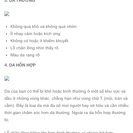
3. DA THƯỜNG
Không quá khô và không quá nhờn
Ít nhạy cảm hoặc kích ứng
Không có hoặc ít khiếm khuyết
Lỗ chân lông nhìn thấy rõ
Màu da rạng rỡ
4. DA HỖN HỢP
Da của bạn có thể bị khô hoặc bình thường ở một số khu vực và
dầu ở những vùng khác, chẳng hạn như vùng chữ T (mũi, trán và
cằm). Đây là loại da mà đa số mọi người hay sở hữu và cần nhiều
thời gian chăm sóc hơn da thường. Ngoài ra da hỗn hợp thường
bị;
Lỗ chân lông trông lớn hơn bình thường, vì chúng hở hơn