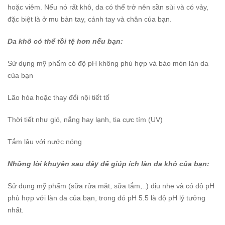
hoặc viêm. Nếu nó rất khô, da có thể trở nên sần sùi và có vảy,
đặc biệt là ở mu bàn tay, cánh tay và chân của bạn.
Da khô có thể tồi tệ hơn nếu bạn:
Sử dụng mỹ phẩm có độ pH không phù hợp và bào mòn làn da
của bạn
Lão hóa hoặc thay đổi nội tiết tố
Thời tiết như gió, nắng hay lạnh, tia cực tím (UV)
Tắm lâu với nước nóng
Những lời khuyên sau đây để giúp ích làn da khô của bạn:
Sử dụng mỹ phẩm (sữa rửa mặt, sữa tắm,..) dịu nhẹ và có độ pH
phù hợp với làn da của bạn, trong đó pH 5.5 là độ pH lý tưởng
nhất.