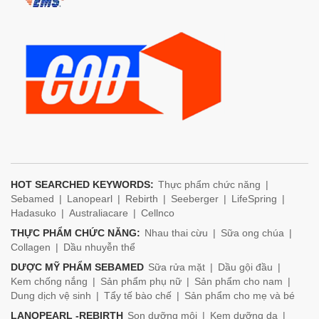
HOT SEARCHED KEYWORDS:
Thực phẩm chức năng
Sebamed
Lanopearl
Rebirth
Seeberger
LifeSpring
Hadasuko
Australiacare
Cellnco
THỰC PHẨM CHỨC NĂNG:
Nhau thai cừu
Sữa ong chúa
Collagen
Dầu nhuyễn thể
DƯỢC MỸ PHẨM SEBAMED
Sữa rửa mặt
Dầu gội đầu
Kem chống nắng
Sản phẩm phụ nữ
Sản phẩm cho nam
Dung dịch vệ sinh
Tẩy tế bào chế
Sản phẩm cho mẹ và bé
LANOPEARL -REBIRTH
Son dưỡng môi
Kem dưỡng da