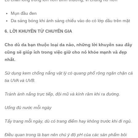
Mụn đầu đen
Da sáng bóng khi ánh sáng chiếu vào do có lớp dầu trên mặt
6. LỜI KHUYÊN TỪ CHUYÊN GIA
Cho dù da bạn thuộc loại da nào, những lời khuyên sau đây
cũng sẽ giúp ích trong việc giữ cho nó khỏe mạnh và đẹp
nhất.
Sử dụng kem chống nắng vật lý có quang·phổ rộng ngăn chặn cả
tia UVA và UVB.
Tránh ánh nắng trực tiếp, đội mũ và kính râm khi ra đường.
Uống đủ nước mỗi ngày
Tẩy trang mỗi ngày, dù có trang điểm hay không trước khi đi ngủ.
Điều quan trong là bạn nên chú ý độ pH của các sản phẩm bôi