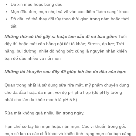
Da xỉn màu hoặc bóng dầu
Mụn đầu đen, mụn nhọt và vô vàn các điểm “kém sang” khác
Độ dầu có thể thay đổi tùy theo thời gian trong năm hoặc thời
tiết.
Những thứ có thể gây ra hoặc làm xấu đi nó bao gồm:
Tuổi
dậy thì hoặc mất cân bằng nội tiết tố khác;
Stress, áp lực;
Trời
nắng, bụi đường, nhiệt độ nóng bức cũng là nguyên nhân khiến
bạn đổ dầu nhiều và nổi mụn
Những lời khuyên sau đây để giúp ích làn da dầu của bạn:
Quan trọng nhất là sử dụng sữa rửa mặt, mỹ phẩm chuyên dụng
cho da dầu hoặc da mụn, với độ pH phù hợp (độ pH lý tưởng
nhất cho làn da khỏe mạnh là pH 5.5)
Rửa mặt không quá nhiều lần trong ngày.
Hạn chế sờ tay lên mụn hoặc nặn mụn. Các vi khuẩn trong gốc
mụn sẽ lan ra các chỗ khác và khiến tình trạng mụn của bạn càng